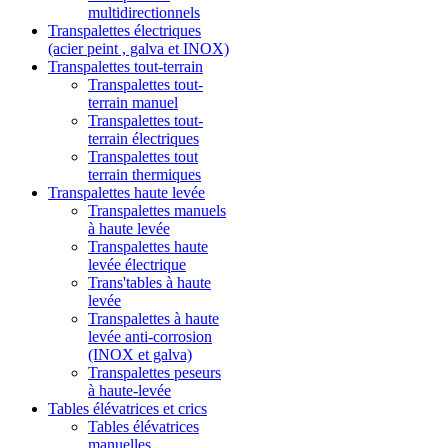
multidirectionnels
Transpalettes électriques
(acier peint , galva et INOX)
Transpalettes tout-terrain
Transpalettes tout-
terrain manuel
Transpalettes tout-
terrain électriques
Transpalettes tout
terrain thermiques
Transpalettes haute levée
Transpalettes manuels
à haute levée
Transpalettes haute
levée électrique
Trans'tables à haute
levée
Transpalettes à haute
levée anti-corrosion
(INOX et galva)
Transpalettes peseurs
à haute-levée
Tables élévatrices et crics
Tables élévatrices
manuelles