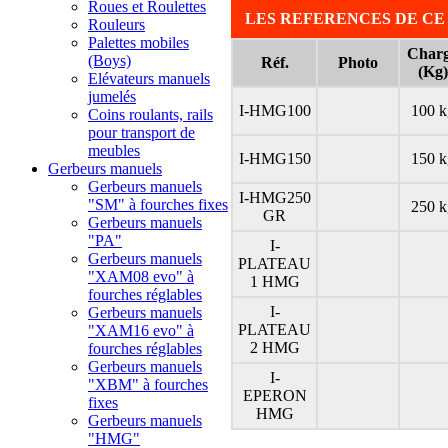
Roues et Roulettes
LES REFERENCES DE CE
Rouleurs
Palettes mobiles
Char
(Boys)
Réf.
Photo
(Kg)
Elévateurs manuels
jumelés
I-HMG100
100 k
Coins roulants, rails
pour transport de
meubles
I-HMG150
150 k
Gerbeurs manuels
Gerbeurs manuels
I-HMG250
"SM" à fourches fixes
250 k
GR
Gerbeurs manuels
"PA"
I-
Gerbeurs manuels
PLATEAU
"XAM08 evo" à
1 HMG
fourches réglables
I-
Gerbeurs manuels
PLATEAU
"XAM16 evo" à
2 HMG
fourches réglables
Gerbeurs manuels
I-
"XBM" à fourches
EPERON
fixes
HMG
Gerbeurs manuels
"HMG"