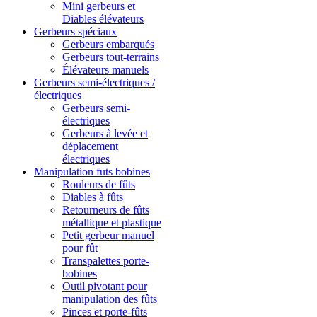
Mini gerbeurs et
Diables élévateurs
Gerbeurs spéciaux
Gerbeurs embarqués
Gerbeurs tout-terrains
Élévateurs manuels
Gerbeurs semi-électriques /
électriques
Gerbeurs semi-
électriques
Gerbeurs à levée et
déplacement
électriques
Manipulation futs bobines
Rouleurs de fûts
Diables à fûts
Retourneurs de fûts
métallique et plastique
Petit gerbeur manuel
pour fût
Transpalettes porte-
bobines
Outil pivotant pour
manipulation des fûts
Pinces et porte-fûts