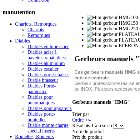
manutention
Chariots, Remorques
Chariots
Remorques
Diables
Diables en tube acier
Diables acier à
Gerbeurs manuels
bavettes rabattables
Diables aluminium
Diables escalier
Ces gerbeurs manuels HMG sont
Diables porte-chaises
cuisine centrale.
Diable brasseur
Gerbeur professionnel réalisé en
Diables Porte-
ou INOX. Plusieurs accessoires
panneaux
Diables pour
Gerbeurs manuels "HMG"
pneumatiques
Diables pour appareils
Diables porte-
Trier par
bouteilles
Ordre +/-
Diable monte charge
Résultats 1 à 6 sur 6
spécial inserts
Nom du produit
Roulettes, Rouleurs
Prix du produit