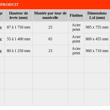
 PRODUIT
ge
Hauteur de
Montée par tour de
Dimensions
Finition
levée (mm)
manivelle
Lxl (mm)
Acier
g
87 à 1 750 mm
25
985 x 755 mm
peint
Acier
g
55 à 1 400 mm
65
869 x 455 mm
peint
Acier
g
80 à 1 250 mm
23
960 x 710 mm
peint