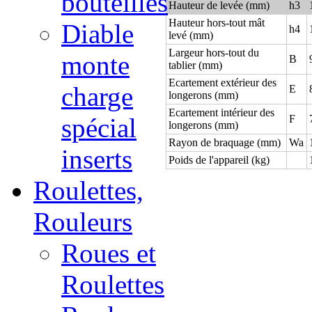
bouteilles
Hauteur de levée (mm)
h3
Hauteur hors-tout mât
Diable
h4
levé (mm)
Largeur hors-tout du
monte
B
tablier (mm)
Ecartement extérieur des
charge
E
longerons (mm)
Ecartement intérieur des
F
spécial
longerons (mm)
Rayon de braquage (mm)
Wa
inserts
Poids de l'appareil (kg)
Roulettes,
Rouleurs
Roues et
Roulettes
HTTP://WWW.