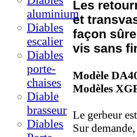
Les retour
aluminium
et transvas
Diables
façon sûre
escalier
vis sans fi
Diables
porte-
Modèle DA4
chaises
Modèles XG
Diable
brasseur
Le gerbeur e
Diables
Sur demande, 