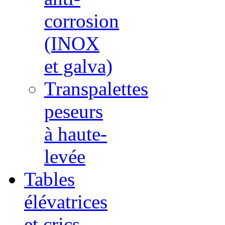
corrosion
(INOX
et galva)
Transpalettes
peseurs
à haute-
levée
Tables
élévatrices
et crics