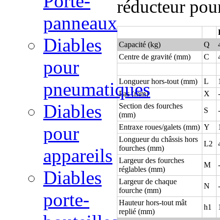
Porte-
réducteur pour
panneaux
Diables
Capacité (kg)
Q
Centre de gravité (mm)
C
pour
Longueur hors-tout (mm)
L
pneumatiques
Pas (mm)
X
Diables
Section des fourches
S
(mm)
Entraxe roues/galets (mm)
Y
pour
Longueur du châssis hors
L2
fourches (mm)
appareils
Largeur des fourches
M
réglables (mm)
Diables
Largeur de chaque
N
fourche (mm)
porte-
Hauteur hors-tout mât
h1
replié (mm)