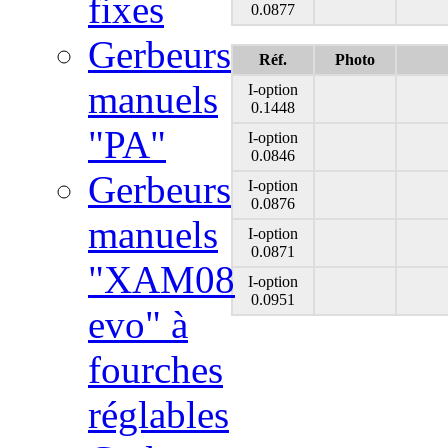
fixes
0.0877
Gerbeurs
Réf.
Photo
manuels
I-option
0.1448
"PA"
I-option
0.0846
Gerbeurs
I-option
0.0876
manuels
I-option
0.0871
"XAM08
I-option
0.0951
evo" à
fourches
réglables