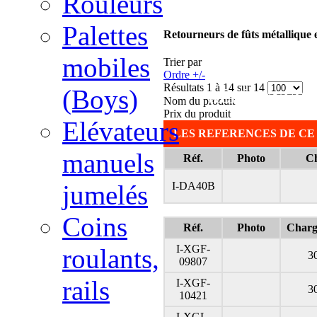
Rouleurs
BACKGROUND-C
Palettes
Retourneurs de fûts métallique e
HELVETICA, 
mobiles
Trier par
1.4EM 50%; 
Ordre +/-
Résultats 1 à 14 sur 14
(Boys)
RÉFÉRENCES 
Nom du produit
Prix du produit
Elévateurs
LES REFERENCES DE CE
manuels
Réf.
Photo
Ch
I-DA40B
jumelés
Coins
Réf.
Photo
Charg
I-XGF-
roulants,
3
09807
rails
I-XGF-
3
10421
I-XGL-