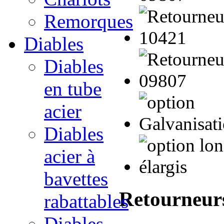
Remorques
Diables
Diables
en tube
acier
Diables
acier à
bavettes
Retourneurs
rabattables
Diables