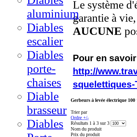
Le système d'é
aluminium
garantie à vie
Diables
AUCUNE
pos
escalier
Diables
Pour en savoir
porte-
http://www.tra
chaises
squelettiques
Diable
Gerbeurs à levée électrique 100
brasseur
Trier par
Ordre +/-
Diables
Résultats 1 à 3 sur 3
Nom du produit
Prix du produit