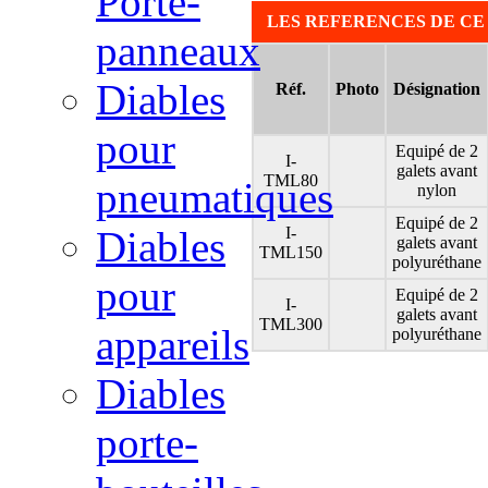
Porte-
LES REFERENCES DE CE
panneaux
Diables
Réf.
Photo
Désignation
pour
Equipé de 2
I-
galets avant
TML80
pneumatiques
nylon
Equipé de 2
I-
Diables
galets avant
TML150
polyuréthane
pour
Equipé de 2
I-
galets avant
TML300
appareils
polyuréthane
Diables
porte-