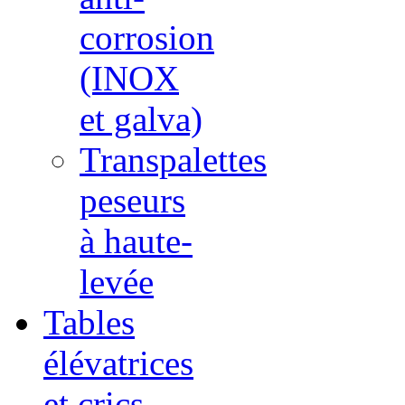
corrosion
(INOX
et galva)
Transpalettes
peseurs
à haute-
levée
Tables
élévatrices
et crics