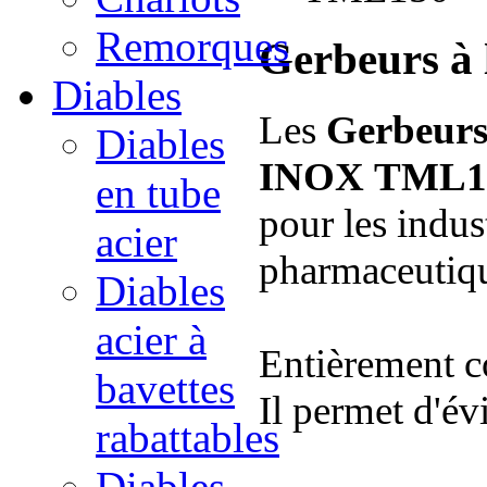
Remorques
Gerbeurs à 
Diables
Les
Gerbeurs 
Diables
INOX TML1
en tube
pour les indus
acier
pharmaceutique
Diables
acier à
Entièrement c
bavettes
Il permet d'év
rabattables
Diables