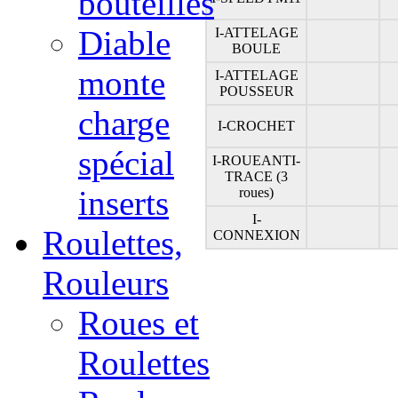
bouteilles
Diable
I-ATTELAGE
BOULE
monte
I-ATTELAGE
POUSSEUR
charge
I-CROCHET
spécial
I-ROUEANTI-
TRACE (3
inserts
roues)
I-
Roulettes,
CONNEXION
Rouleurs
Roues et
Roulettes