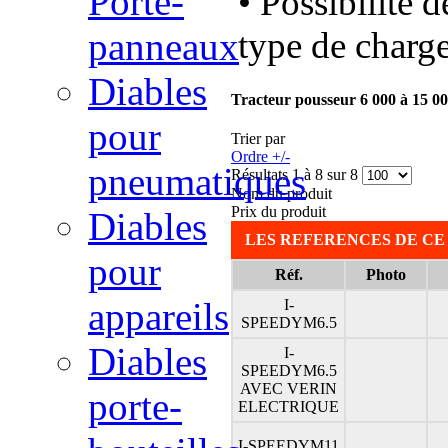
Porte-
• Possibilité 
type de charge 
panneaux
Diables
Tracteur pousseur 6 000 à 15 0
pour
Trier par
Ordre +/-
pneumatiques
Résultats 1 à 8 sur 8
Nom du produit
Prix du produit
Diables
LES REFERENCES DE CE
pour
Réf.
Photo
appareils
I-
SPEEDYM6.5
Diables
I-
SPEEDYM6.5
AVEC VERIN
porte-
ELECTRIQUE
I-SPEEDYM11