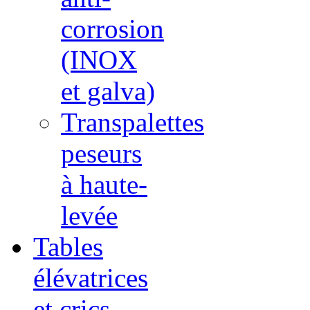
corrosion
(INOX
et galva)
Transpalettes
peseurs
à haute-
levée
Tables
élévatrices
et crics