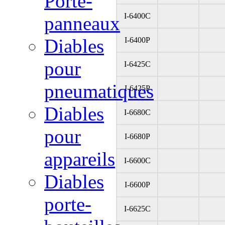
Porte-
I-6400C
panneaux
Diables
I-6400P
pour
I-6425C
pneumatiques
I-6425P
Diables
I-6680C
pour
I-6680P
appareils
I-6600C
Diables
I-6600P
porte-
I-6625C