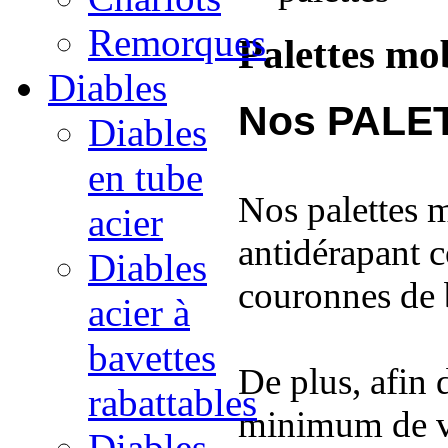
Remorques
Palettes mo
Diables
Nos PALE
Diables
en tube
Nos palettes 
acier
antidérapant c
Diables
couronnes de bi
acier à
bavettes
De plus, afin 
rabattables
minimum de v
Diables