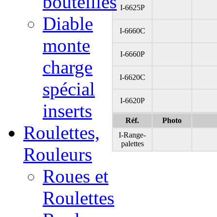
bouteilles
I-6625P
Diable
I-6660C
monte
I-6660P
charge
I-6620C
spécial
I-6620P
inserts
Réf.
Photo
Roulettes,
I-Range-
palettes
Rouleurs
Roues et
Roulettes