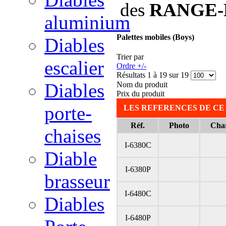
des
RANGE-
aluminium
Palettes mobiles (Boys)
Diables
Trier par
escalier
Ordre +/-
Résultats 1 à 19 sur 19
Diables
Nom du produit
Prix du produit
porte-
LES REFERENCES DE CE
Réf.
Photo
Char
chaises
I-6380C
Diable
I-6380P
brasseur
I-6480C
Diables
I-6480P