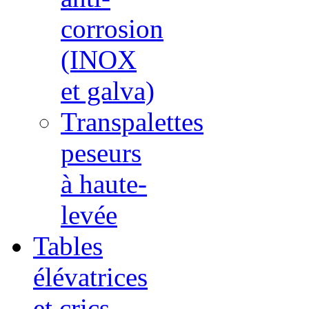
corrosion
(INOX
et galva)
Transpalettes
peseurs
à haute-
levée
Tables
élévatrices
et crics