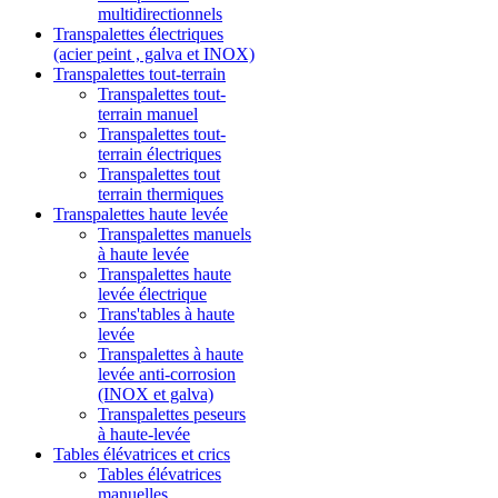
multidirectionnels
Transpalettes électriques
(acier peint , galva et INOX)
Transpalettes tout-terrain
Transpalettes tout-
terrain manuel
Transpalettes tout-
terrain électriques
Transpalettes tout
terrain thermiques
Transpalettes haute levée
Transpalettes manuels
à haute levée
Transpalettes haute
levée électrique
Trans'tables à haute
levée
Transpalettes à haute
levée anti-corrosion
(INOX et galva)
Transpalettes peseurs
à haute-levée
Tables élévatrices et crics
Tables élévatrices
manuelles