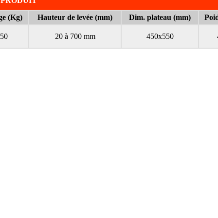
 PRODUIT
e (Kg)
Hauteur de levée (mm)
Dim. plateau (mm)
Poid
50
20 à 700 mm
450x550