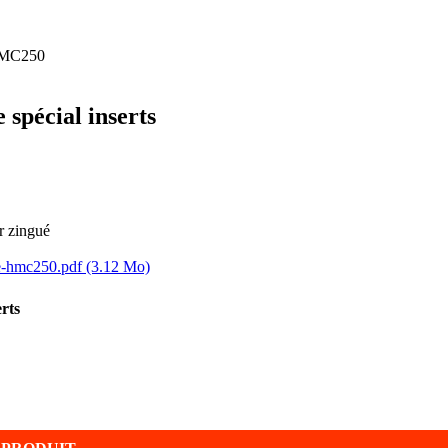
 spécial inserts
r zingué
e-hmc250.pdf
(3.12 Mo)
rts