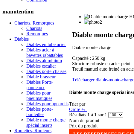
manutention
Chariots, Remorques
Chariots
Diable monte charge
Remorques
Diables
Diables en tube acier
Diable monte charge
Diables acier à
bavettes rabattables
Capacité : 250 kg
Diables aluminium
Structure robuste en acier peint
Diables escalier
Treuil manuel auto freiné en acie
Diables porte-chaises
Diable brasseur
Télécharger
diable-monte-charg
Diables Porte-
panneaux
Diable monte charge spécial inse
Diables pour
pneumatiques
Diables pour appareils
Trier par
Diables porte-
Ordre +/-
bouteilles
Résultats 1 à 1 sur 1
Diable monte charge
Nom du produit
spécial inserts
Prix du produit
Roulettes, Rouleurs