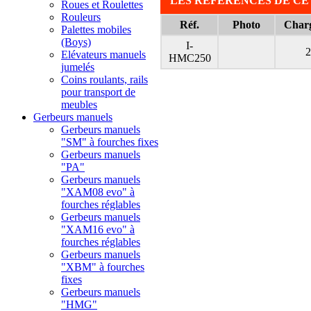
LES REFERENCES DE CE
Roues et Roulettes
Rouleurs
Réf.
Photo
Charg
Palettes mobiles
(Boys)
I-
2
Elévateurs manuels
HMC250
jumelés
Coins roulants, rails
pour transport de
meubles
Gerbeurs manuels
Gerbeurs manuels
"SM" à fourches fixes
Gerbeurs manuels
"PA"
Gerbeurs manuels
"XAM08 evo" à
fourches réglables
Gerbeurs manuels
"XAM16 evo" à
fourches réglables
Gerbeurs manuels
"XBM" à fourches
fixes
Gerbeurs manuels
"HMG"