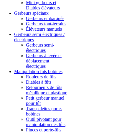
Mini gerbeurs et
Diables élévateurs
Gerbeurs spéciaux
Gerbeurs embarqués
Gerbeurs tout-terrains
Élévateurs manuels
Gerbeurs semi-électriques /
électriques
Gerbeurs semi-
électriques
Gerbeurs à levée et
déplacement
électriques
Manipulation futs bobines
Rouleurs de fûts
Diables à fûts
Retourneurs de fûts
métallique et plastique
Petit gerbeur manuel
pour fût
Transpalettes porte-
bobines
Outil pivotant pour
manipulation des fûts
Pinces et porte-fûts