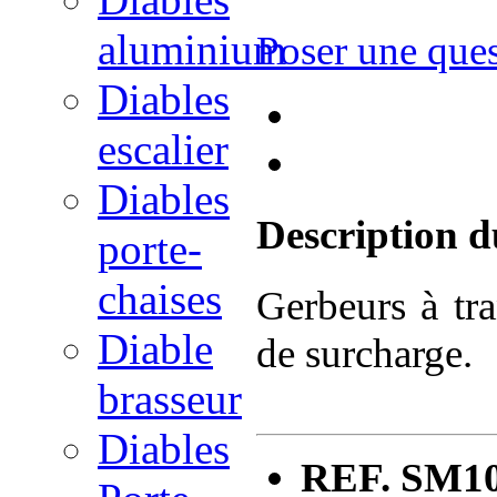
aluminium
Poser une que
Diables
escalier
Diables
Description d
porte-
chaises
Gerbeurs à tra
Diable
de surcharge.
brasseur
Diables
REF. SM101