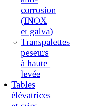
corrosion
(INOX
et galva)
Transpalettes
peseurs
à haute-
levée
Tables
élévatrices
et crics