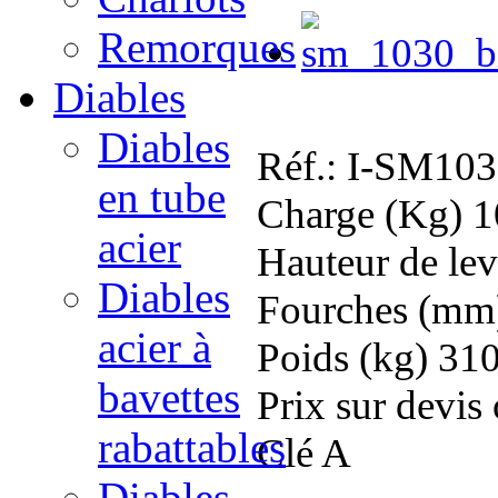
Remorques
Diables
Photos 
Diables
Réf.:
I-SM103
en tube
Charge (Kg)
1
acier
Hauteur de le
Diables
Fourches (mm
acier à
Poids (kg)
31
bavettes
Prix sur devis
rabattables
Clé
A
Diables