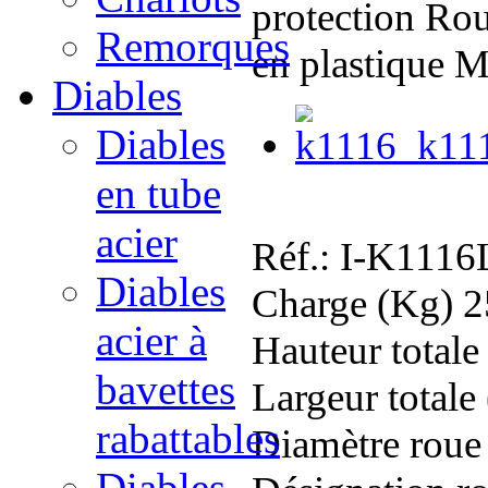
protection Rou
Remorques
en plastique 
Diables
Diables
en tube
Photos 
acier
Réf.:
I-K1116
Diables
Charge (Kg)
2
acier à
Hauteur total
bavettes
Largeur total
rabattables
Diamètre roue
Diables