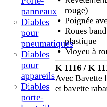
Porte-
rouge)
panneaux
Poignée ave
Diables
Roues banda
pour
plastique
pneumatiques
Moyeu à ro
Diables
pour
K 1116 / K 11
appareils
Avec Bavette 
Diables
et bavette rab
porte-