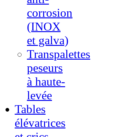
corrosion
(INOX
et galva)
Transpalettes
peseurs
à haute-
levée
Tables
élévatrices
et crics