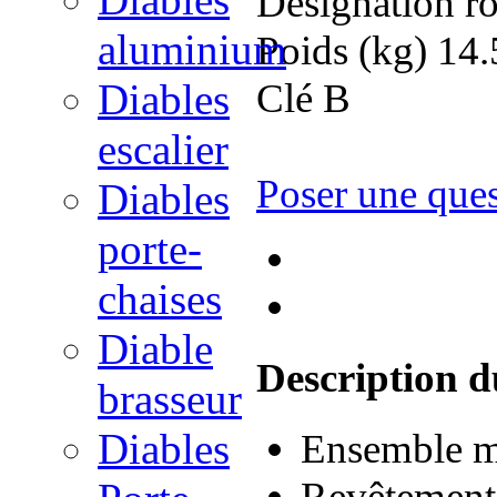
Désignation
r
aluminium
Poids (kg)
14.
Clé
B
Diables
escalier
Poser une que
Diables
porte-
chaises
Diable
Description d
brasseur
Diables
Ensemble m
Revêtement 