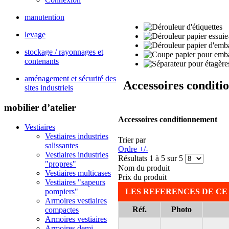
manutention
levage
stockage / rayonnages et
contenants
aménagement et sécurité des
Accessoires condit
sites industriels
mobilier d’atelier
Accessoires conditionnement
Vestiaires
Vestiaires industries
Trier par
salissantes
Ordre +/-
Vestiaires industries
Résultats 1 à 5 sur 5
"propres"
Nom du produit
Vestiaires multicases
Prix du produit
Vestiaires "sapeurs
LES REFERENCES DE CE
pompiers"
Armoires vestiaires
Réf.
Photo
compactes
Armoires vestiaires
Armoires demi-