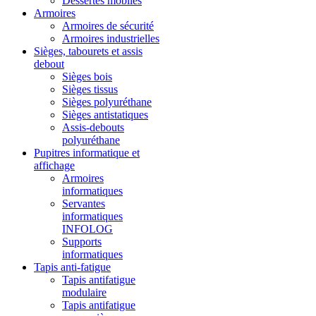
Dessertes mobiles
Armoires
Armoires de sécurité
Armoires industrielles
Sièges, tabourets et assis
debout
Sièges bois
Sièges tissus
Sièges polyuréthane
Sièges antistatiques
Assis-debouts
polyuréthane
Pupitres informatique et
affichage
Armoires
informatiques
Servantes
informatiques
INFOLOG
Supports
informatiques
Tapis anti-fatigue
Tapis antifatigue
modulaire
Tapis antifatigue