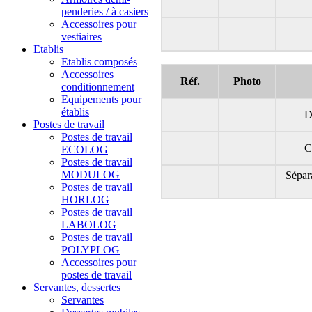
penderies / à casiers
Accessoires pour
vestiaires
Etablis
Etablis composés
Accessoires
Réf.
Photo
conditionnement
Equipements pour
établis
D
Postes de travail
Postes de travail
C
ECOLOG
Postes de travail
MODULOG
Sépara
Postes de travail
HORLOG
Postes de travail
LABOLOG
Postes de travail
POLYPLOG
Accessoires pour
postes de travail
Servantes, dessertes
Servantes