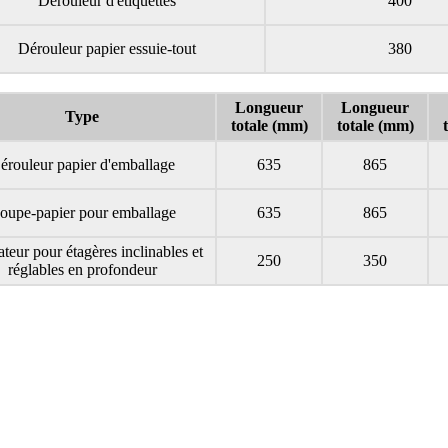
Dérouleur d'étiquettes
400
Dérouleur papier essuie-tout
380
Longueur
Longueur
Type
totale (mm)
totale (mm)
érouleur papier d'emballage
635
865
oupe-papier pour emballage
635
865
teur pour étagères inclinables et
250
350
réglables en profondeur