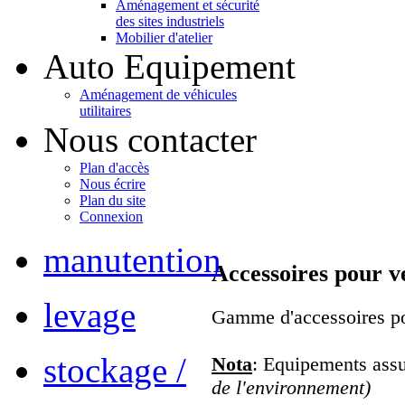
Aménagement et sécurité
des sites industriels
Mobilier d'atelier
Auto Equipement
Aménagement de véhicules
utilitaires
Nous contacter
Plan d'accès
Nous écrire
Plan du site
Connexion
manutention
Accessoires pour ve
levage
Gamme d'accessoires po
stockage /
Nota
: Equipements assu
de l'environnement)