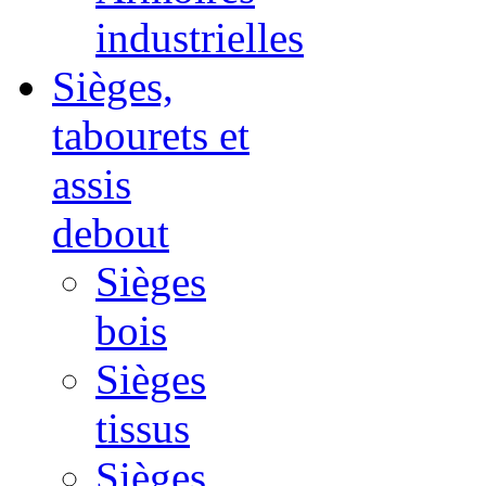
industrielles
Sièges,
tabourets et
assis
debout
Sièges
bois
Sièges
tissus
Sièges