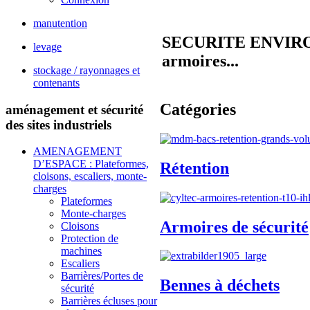
manutention
SECURITE ENVIRONNE
levage
armoires...
stockage / rayonnages et
contenants
Catégories
aménagement et sécurité
des sites industriels
AMENAGEMENT
D’ESPACE : Plateformes,
Rétention
cloisons, escaliers, monte-
charges
Plateformes
Monte-charges
Armoires de sécurité
Cloisons
Protection de
machines
Escaliers
Barrières/Portes de
Bennes à déchets
sécurité
Barrières écluses pour