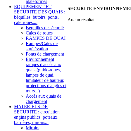
plateformes
EQUIPEMENT ET
SECURITE ENVIRONNEMENTALE : 
SECURITE DES QUAIS :
béquilles, butoirs, ponts,
Aucun résultat
cale-roues....
Béquilles de sécurité
Cales de roues
RAMPES DE QUAI
Rampes/Cales de
surélévation
Ponts de chargement
Environnement
rampes d'accès aux
quais (guide-roues,
lampes de quai,
limitateur de hauteur,
protections d'angles et
murs...)
Accès aux quais de
chargement
MATERIELS DE
SECURITE : circulation
engins publics, poteaux,
barrières, miroirs...
Miroirs