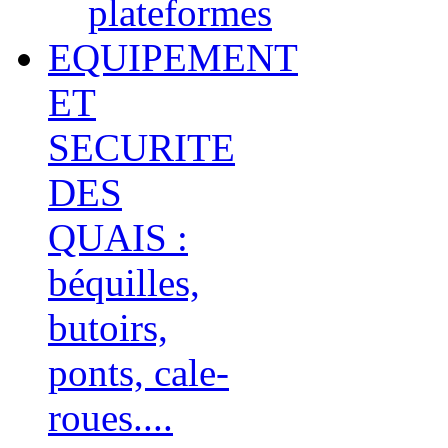
plateformes
EQUIPEMENT
ET
SECURITE
DES
QUAIS :
béquilles,
butoirs,
ponts, cale-
roues....