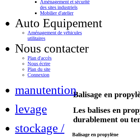
Aménagement et sécurité
des sites industriels
Mobilier d'atelier
Auto Equipement
Aménagement de véhicules
utilitaires
Nous contacter
Plan d'accès
Nous écrire
Plan du site
Connexion
manutention
Balisage en propyl
levage
Les balises en prop
durablement ou t
stockage /
Balisage en propylène