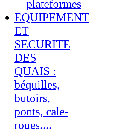
plateformes
EQUIPEMENT
ET
SECURITE
DES
QUAIS :
béquilles,
butoirs,
ponts, cale-
roues....