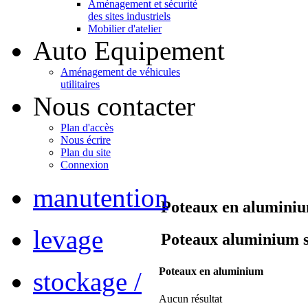
Aménagement et sécurité
des sites industriels
Mobilier d'atelier
Auto Equipement
Aménagement de véhicules
utilitaires
Nous contacter
Plan d'accès
Nous écrire
Plan du site
Connexion
manutention
Poteaux en alumini
levage
Poteaux aluminium sur
Poteaux en aluminium
stockage /
Aucun résultat