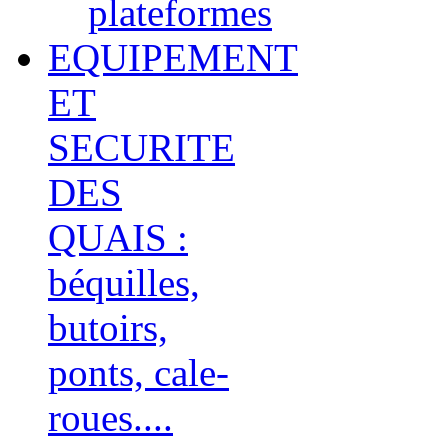
plateformes
EQUIPEMENT
ET
SECURITE
DES
QUAIS :
béquilles,
butoirs,
ponts, cale-
roues....