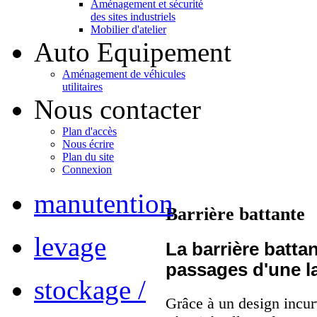
Aménagement et sécurité
des sites industriels
Mobilier d'atelier
Auto Equipement
Aménagement de véhicules
utilitaires
Nous contacter
Plan d'accès
Nous écrire
Plan du site
Connexion
manutention
Barrière battante
levage
La barrière batta
passages d'une l
stockage /
Grâce à un design incurv