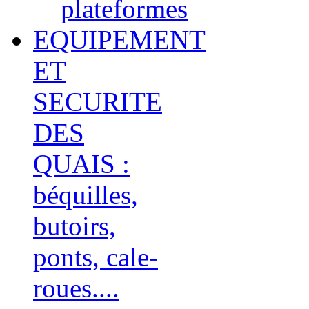
plateformes
EQUIPEMENT
ET
SECURITE
DES
QUAIS :
béquilles,
butoirs,
ponts, cale-
roues....